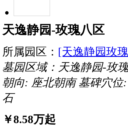
天逸静园-玫瑰八区
所属园区：
[天逸静园玫瑰
墓园区域：天逸静园-玫
朝向: 座北朝南
墓碑穴位
石
￥
8.58
万起