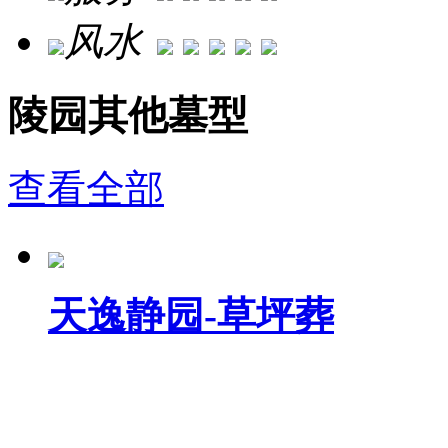
风水
陵园其他墓型
查看全部
天逸静园-草坪葬