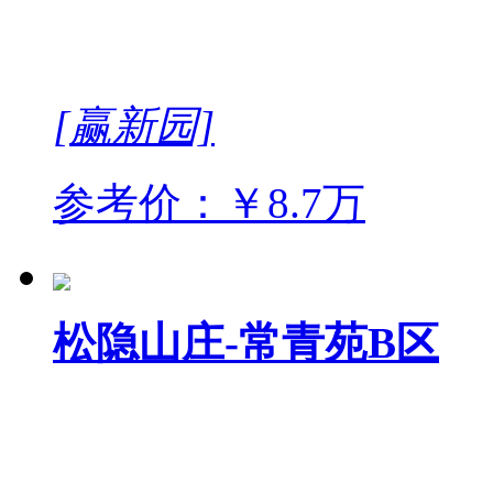
[赢新园]
参考价：￥8.7万
松隐山庄-常青苑B区