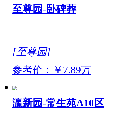
至尊园-卧碑葬
[至尊园]
参考价：￥7.89万
瀛新园-常生苑A10区