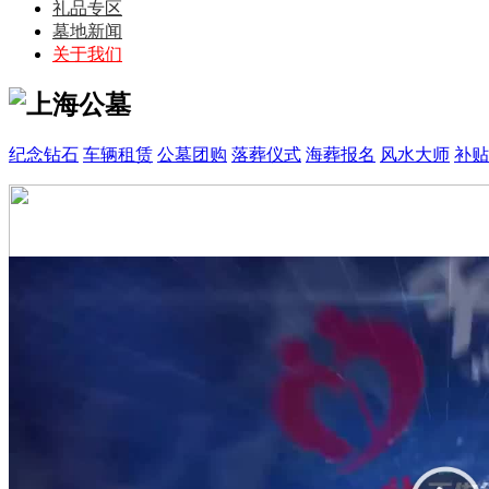
礼品专区
墓地新闻
关于我们
纪念钻石
车辆租赁
公墓团购
落葬仪式
海葬报名
风水大师
补贴