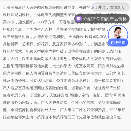
价格有优惠吗
上海浦东新区天逸静园玫瑰园陵园引进世界上先进的设计理念，由加拿大
设计师规划设计。主体建筑为椭圆型五层室内葬，面向长江，绿树环抱，
介绍下你们的产品价格
高24米，建筑面积26000平方米，可容纳室内葬骨灰格位8万多个。设计风
格现代气派，与周边生态园林、草坪墓区交相辉映，相得益彰，体现了环
境布局精致协调，人与自然完美和谐。 天逸静园·玫瑰园以室内葬为主，兼
具植树葬、艺术葬、鲜花葬、及居家葬等多种形式，以满足市民个性化,多
样化的需求，新颖大型的室内葬打破了以往壁葬或寄存的阴森，恐惧现
象，人们可以零距离面对亲人缅怀追思，充分体现人文观念的与时俱进。
主楼采用四周帷幕落地大窗，大堂内采光中庭宽敞明亮，阳光照射在热带
风光休闲区，使人仿佛置身豪华舒适的五星级宾馆休闲大厅。四部坚直电
梯及周边楼梯，可直达纪念室。公共走道为环形设计，每一楼层皆有四间
私人追思室及各楼层回旋区宽敞的走道。温馨的布置，让往者尊严永留，
生者孝思长存。 开业以来，天逸静园玫瑰园以“亲情、友情、爱情”和优质
诚信服务为宗旨，满足广大客户多层次、个性化的需求，受到国家民政
部、全国殡葬协会和海内外人士、广大市民百姓的好评和赞赏。2005年开
始连续被评为上海市殡葬改革和殡葬管理工作先进单位和诚信建设单位。