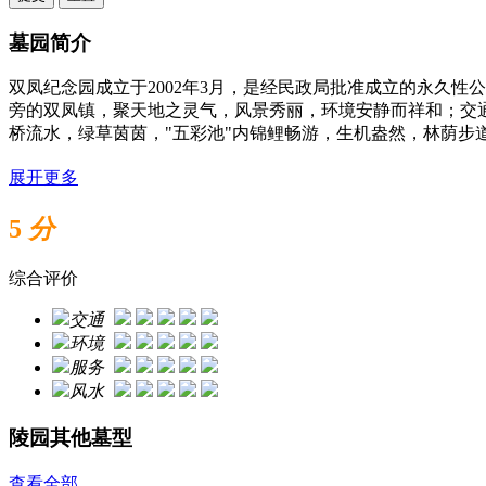
墓园简介
双凤纪念园成立于2002年3月，是经民政局批准成立的永久性
旁的双凤镇，聚天地之灵气，风景秀丽，环境安静而祥和；交
桥流水，绿草茵茵，"五彩池"内锦鲤畅游，生机盎然，林荫步
展开更多
5
分
综合评价
交通
环境
服务
风水
陵园其他墓型
查看全部