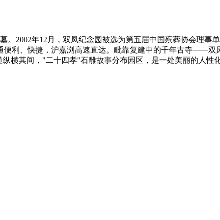
公墓。2002年12月，双凤纪念园被选为第五届中国殡葬协会理事
通便利、快捷，沪嘉浏高速直达。毗靠复建中的千年古寺——双
道纵横其间，"二十四孝"石雕故事分布园区，是一处美丽的人性