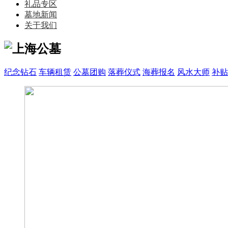
礼品专区
墓地新闻
关于我们
纪念钻石
车辆租赁
公墓团购
落葬仪式
海葬报名
风水大师
补贴