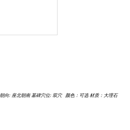
朝向: 座北朝南
墓碑穴位: 双穴
颜色：可选
材质：大理石